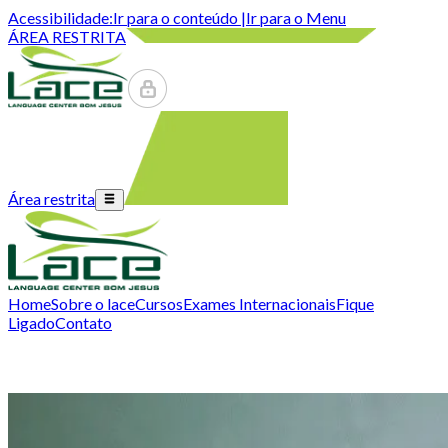
Acessibilidade:
Ir para o conteúdo |
Ir para o Menu
ÁREA RESTRITA
Área restrita
Home
Sobre o lace
Cursos
Exames Internacionais
Fique
Ligado
Contato