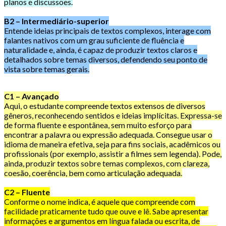
planos e discussões.
B2 – Intermediário-superior
Entende ideias principais de textos complexos, interage com
falantes nativos com um grau suficiente de fluência e
naturalidade e, ainda, é capaz de produzir textos claros e
detalhados sobre temas diversos, defendendo seu ponto de
vista sobre temas gerais.
C1 – Avançado
Aqui, o estudante compreende textos extensos de diversos
gêneros, reconhecendo sentidos e ideias implícitas. Expressa-se
de forma fluente e espontânea, sem muito esforço para
encontrar a palavra ou expressão adequada. Consegue usar o
idioma de maneira efetiva, seja para fins sociais, acadêmicos ou
profissionais (por exemplo, assistir a filmes sem legenda). Pode,
ainda, produzir textos sobre temas complexos, com clareza,
coesão, coerência, bem como articulação adequada.
C2 – Fluente
Conforme o nome indica, é aquele que compreende com
facilidade praticamente tudo que ouve e lê. Sabe apresentar
informações e argumentos em língua falada ou escrita, de