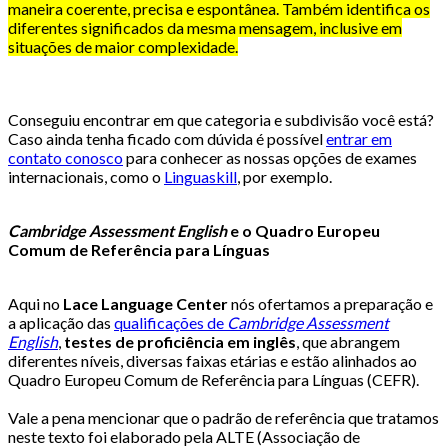
maneira coerente, precisa e espontânea. Também identifica os
diferentes significados da mesma mensagem, inclusive em
situações de maior complexidade.
Conseguiu encontrar em que categoria e subdivisão você está?
Caso ainda tenha ficado com dúvida é possível
entrar em
contato conosco
para conhecer as nossas opções de exames
internacionais, como o
Linguaskill
, por exemplo.
Cambridge Assessment English
e o Quadro Europeu
Comum de Referência para Línguas
Aqui no
Lace Language Center
nós ofertamos a preparação e
a aplicação das
qualificações de
Cambridge Assessment
English
,
testes de proficiência em inglês
, que abrangem
diferentes níveis, diversas faixas etárias e estão alinhados ao
Quadro Europeu Comum de Referência para Línguas (CEFR).
Vale a pena mencionar que o padrão de referência que tratamos
neste texto foi elaborado pela ALTE (Associação de